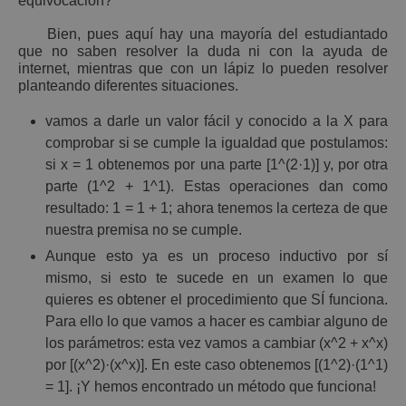
equivocación?
Bien, pues aquí hay una mayoría del estudiantado
que no saben resolver la duda ni con la ayuda de
internet, mientras que con un lápiz lo pueden resolver
planteando diferentes situaciones.
vamos a darle un valor fácil y conocido a la X para
comprobar si se cumple la igualdad que postulamos:
si x = 1 obtenemos por una parte [1^(2·1)] y, por otra
parte (1^2 + 1^1). Estas operaciones dan como
resultado: 1 = 1 + 1; ahora tenemos la certeza de que
nuestra premisa no se cumple.
Aunque esto ya es un proceso inductivo por sí
mismo, si esto te sucede en un examen lo que
quieres es obtener el procedimiento que SÍ funciona.
Para ello lo que vamos a hacer es cambiar alguno de
los parámetros: esta vez vamos a cambiar (x^2 + x^x)
por [(x^2)·(x^x)]. En este caso obtenemos [(1^2)·(1^1)
= 1]. ¡Y hemos encontrado un método que funciona!