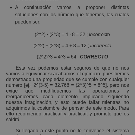
A continuación vamos a proponer distintas
soluciones con los número que tenemos, las cuales
pueden ser:
(2^2) · (2^3) = 4 · 8 = 32 ;
Incorrecto
(2^2) + (2^3) = 4 + 8 = 12 ;
Incorrecto
(2^2)^3 = 4^3 = 64 ;
CORRECTO
Esta vez podemos estar seguros de que no nos
vamos a equivocar si acabamos el ejercicio, pues hemos
demostrado una propiedad que se cumple con cualquier
número [ej.: 2^(3·5) = 32.768 = (2^3)^5 = 8^5], pero nos
exige que modifiquemos las operaciones y
reorganicemos cada elemento implicado siguiendo
nuestra imaginación, y esto puede fallar mientras no
adquirimos la costumbre de pensar de este modo. Para
ello recomiendo practicar y practicar, y prometo que os
saldrá.
Si llegado a este punto no te convence el sistema