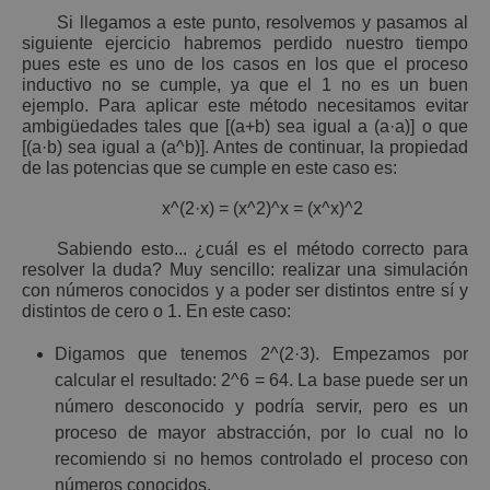
Si llegamos a este punto, resolvemos y pasamos al
siguiente ejercicio habremos perdido nuestro tiempo
pues este es uno de los casos en los que el proceso
inductivo no se cumple, ya que el 1 no es un buen
ejemplo. Para aplicar este método necesitamos evitar
ambigüedades tales que [(a+b) sea igual a (a·a)] o que
[(a·b) sea igual a (a^b)]. Antes de continuar, la propiedad
de las potencias que se cumple en este caso es:
x^(2·x) = (x^2)^x = (x^x)^2
Sabiendo esto... ¿cuál es el método correcto para
resolver la duda? Muy sencillo: realizar una simulación
con números conocidos y a poder ser distintos entre sí y
distintos de cero o 1. En este caso:
Digamos que tenemos 2^(2·3). Empezamos por
calcular el resultado: 2^6 = 64. La base puede ser un
número desconocido y podría servir, pero es un
proceso de mayor abstracción, por lo cual no lo
recomiendo si no hemos controlado el proceso con
números conocidos.