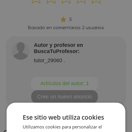
5
Basado en comentarios
2
usuarios
Autor y profesor en
BuscaTuProfesor:
tutor_29060 .
Artículos del autor:
1
Cree un nuevo anuncio
Ese sitio web utiliza cookies
Utilizamos cookies para personalizar el