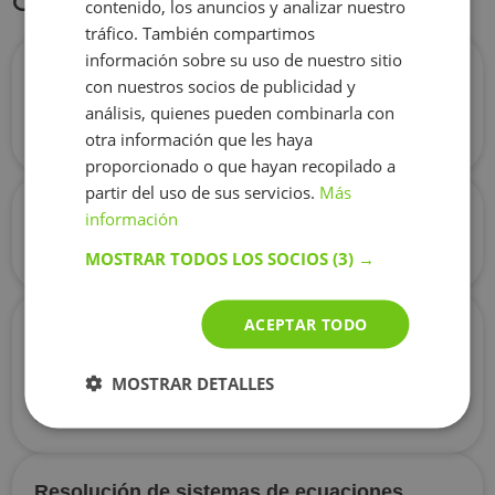
Otros blogs del autor
contenido, los anuncios y analizar nuestro
tráfico. También compartimos
información sobre su uso de nuestro sitio
El pensamiento "antifórmulas" en
con nuestros socios de publicidad y
derivadas. (Parte 1)
análisis, quienes pueden combinarla con
El pensamiento "antifórmulas" en derivadas. (Parte 1)
otra información que les haya
02.10.2024
proporcionado o que hayan recopilado a
partir del uso de sus servicios.
Más
El método singapur
información
El método singapur
20.02.2024
MOSTRAR TODOS LOS SOCIOS
(3) →
ACEPTAR TODO
Tipos de ecuaciones: con una solución, sin
solución o con infinitas soluciones
Tipos de ecuaciones: con una solución, sin solución
MOSTRAR DETALLES
o con infinitas soluciones
08.08.2025
Resolución de sistemas de ecuaciones